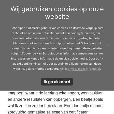
Door
Schoolpoort.nl
Wij gebruiken cookies op onze
naar
eader
Toggle 
website
de
echts
hoofd
inhoud
leerdoelgericht
Schoolpoort.nl maakt gebruik van cookies en daarmee vergelijkbare
technieken om u een optimale bezoekerservaring te bieden, om u
relevante informatie aan te bieden of om uw surfgedrag te meten.
Met deze cookies kunnen Schoolpoort.nl en met Schoolpoort.nl
13 maart 2022
samenwerkende derden uw internetgedrag binnen deze website
volgen. Zodoende kan Schoolpoort.nl informatie aanpassen aan uw
interesses en kunt u informatie delen via sociale media. Door op 'Ik
Er is een sterk groeiend enthousiasme voor digitale
ga akkoord' te klikken of door gebruik te blijven maken van deze
portfolio's. Steeds meer scholen denken erover om
website, gaat u hiermee akkoord.
Klik hier voor meer informatie
.
digitale portfolio’s in te zetten voor hun leerlingen.
Tijdens het gesprek hierover met leerkrachten en
Ik ga akkoord
schoolleiders wordt duidelijk dat men veelal denkt aan
‘mappen’ waarin de leerling tekeningen, werkstukken
en andere resultaten kan opbergen. Een beetje zoals
wat ik zelf op zolder heb staan. Een door mijn moeder
zorgvuldig gemaakte selectie van certificaten,