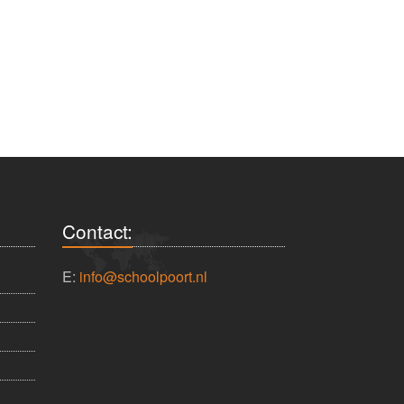
Contact:
E:
info@schoolpoort.nl