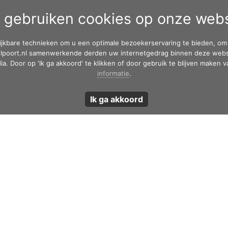
Header
j gebruiken cookies op onze webs
HOME
PLATFORM
PRIVA
Rechts
ijkbare technieken om u een optimale bezoekerservaring te bieden, om 
lpoort.nl samenwerkende derden uw internetgedrag binnen deze websi
e groepen aanmaken. Er kunnen ‘sub-groepen’
ia. Door op 'Ik ga akkoord' te klikken of door gebruik te blijven maken
«
Presentati
 ook kunnen er groepen voor een nieuwe
informatie
.
Ik ga akkoord