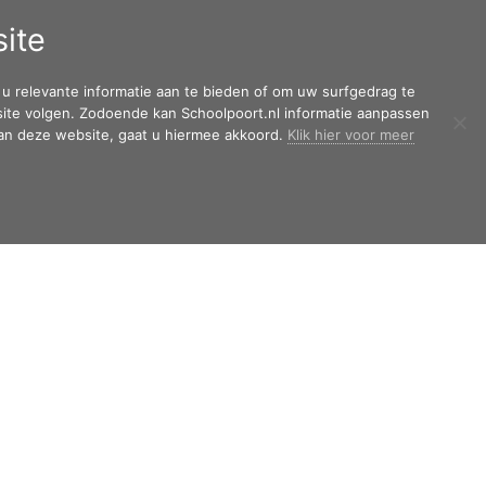
ite
CY
CONTACT
BEDRIJF
NIEUWS
u relevante informatie aan te bieden of om uw surfgedrag te
te volgen. Zodoende kan Schoolpoort.nl informatie aanpassen
 van deze website, gaat u hiermee akkoord.
Klik hier voor meer
eportfolio
Vormgeving
browserversie
»