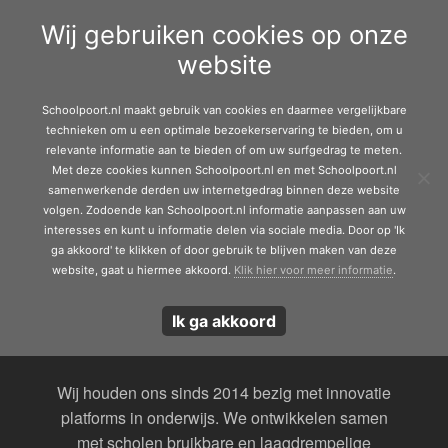
Door
Schoolpoort.nl
Wij gebruiken cookies op onze
naar
eader
Toggle 
website
de
echts
Koppeling met
hoofd
«
Tevredenheidspeilingen
SaaS oplossing van
inhoud
Schoolpoort.nl maakt gebruik van cookies en daarmee vergelijkbare
DUO (afhankelijk
technieken om u een optimale bezoekerservaring te bieden, om u
relevante informatie aan te bieden of om uw surfgedrag te meten.
van ontwikkelingen
Met deze cookies kunnen Schoolpoort.nl en met Schoolpoort.nl
DUO)
samenwerkende derden uw internetgedrag binnen deze website
volgen. Zodoende kan Schoolpoort.nl informatie aanpassen aan uw
interesses en kunt u informatie delen via sociale media. Door op 'Ik
ga akkoord' te klikken of door gebruik te blijven maken van deze
website, gaat u hiermee akkoord.
Klik hier voor meer informatie
.
Ik ga akkoord
Wij houden ons sinds 2014 bezig met innovatie
platforms in onderwijs. We ontwikkelen samen
met scholen bruikbare en laagdrempelige